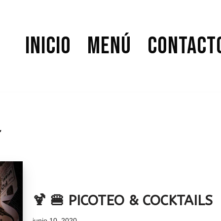
Inicio
Menú
Contact
r
🍹 🍔 PICOTEO & COCKTAILS
junio 10, 2020