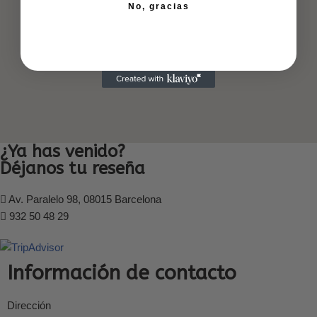
No, gracias
¿Ya has venido?
Déjanos tu reseña
Av. Paralelo 98, 08015 Barcelona
932 50 48 29
Información de contacto
Dirección