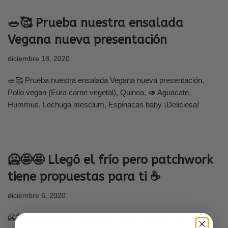
🥗🥰 Prueba nuestra ensalada
Vegana nueva presentación
diciembre 18, 2020
🥗🥰 Prueba nuestra ensalada Vegana nueva presentación,
Pollo vegan (Eura carne vegetal), Quinoa, 🥑 Aguacate,
Hummus, Lechuga mesclum, Espinacas baby ¡Deliciosa!
🥶🤩🤩 Llegó el frío pero patchwork
tiene propuestas para ti ☕
diciembre 6, 2020
🥶🤩 Llegó el frío pero patchwork tiene una promo para ti,