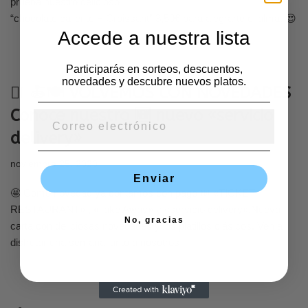
prueba nuestro delicioso
“chocolate caliente + Croissant” 3,50€ para alegrarte el alma. 😍
Accede a nuestra lista
Participarás en sorteos, descuentos,
novedades y descubre nuevos platos.
🚴‍♂️🍝🍽️ VOLVEMOS CON NOVEDADES
Conoce nuestro 🆕 nuevo «servicio
delivery»
noviembre 25, 2020
Enviar
🤩 Como novedad ya contamos con pago 🆕 «TICKET
RESTAURANT» , «Take Away» y «servicio delivery».Nueva
No, gracias
carta con deliciosas novedades y los platillos clásicos. Ven a
disfrutar una semana junto a nosotros