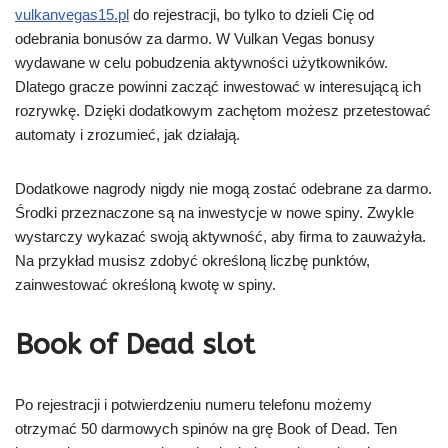
vulkanvegas15.pl
do rejestracji, bo tylko to dzieli Cię od
odebrania bonusów za darmo. W Vulkan Vegas bonusy
wydawane w celu pobudzenia aktywności użytkowników.
Dlatego gracze powinni zacząć inwestować w interesującą ich
rozrywkę. Dzięki dodatkowym zachętom możesz przetestować
automaty i zrozumieć, jak działają.
Dodatkowe nagrody nigdy nie mogą zostać odebrane za darmo.
Środki przeznaczone są na inwestycje w nowe spiny. Zwykle
wystarczy wykazać swoją aktywność, aby firma to zauważyła.
Na przykład musisz zdobyć określoną liczbę punktów,
zainwestować określoną kwotę w spiny.
Book of Dead slot
Po rejestracji i potwierdzeniu numeru telefonu możemy
otrzymać 50 darmowych spinów na grę Book of Dead. Ten