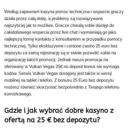
Według zapewnień kasyna pomoc techniczna i wsparcie graczy
działa przez całą dobę, a problemy są rozwiązywane
najszybciej jak to możliwe. Gracze chwalą sobie dostęp do
całodobowego wsparcia przez live chat i wymieniają go jako
najlepszą formę kontaktu z konsultantem w przypadku pomocy
technicznej. Tylko ekskluzywne i cenione casino 25 euro bez
depozytu za samą rejestrację są w stanie pozwolić sobie na
organizację takich promocji. Jednak nasza promocja na
oferowany w Vulkan Vegas 25€ no deposit bonus nie wymaga
kodów. Serwis Vulkan Vegas dostępny jest także w wersji
mobilnej na tablet i telefon. Z bonusu 25 Euro bez depozytu
możesz również skorzystać bezpośrednio z Twojego telefonu
komórkowego.
Gdzie i jak wybrać dobre kasyno z
ofertą na 25 € bez depozytu?