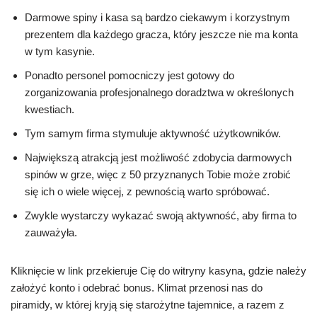
Darmowe spiny i kasa są bardzo ciekawym i korzystnym
prezentem dla każdego gracza, który jeszcze nie ma konta
w tym kasynie.
Ponadto personel pomocniczy jest gotowy do
zorganizowania profesjonalnego doradztwa w określonych
kwestiach.
Tym samym firma stymuluje aktywność użytkowników.
Największą atrakcją jest możliwość zdobycia darmowych
spinów w grze, więc z 50 przyznanych Tobie może zrobić
się ich o wiele więcej, z pewnością warto spróbować.
Zwykle wystarczy wykazać swoją aktywność, aby firma to
zauważyła.
Kliknięcie w link przekieruje Cię do witryny kasyna, gdzie należy
założyć konto i odebrać bonus. Klimat przenosi nas do
piramidy, w której kryją się starożytne tajemnice, a razem z