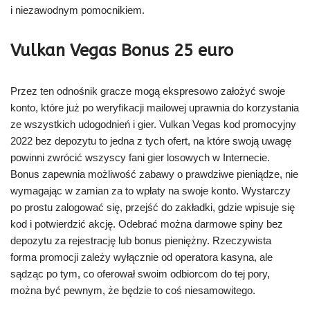
i niezawodnym pomocnikiem.
Vulkan Vegas Bonus 25 euro
Przez ten odnośnik gracze mogą ekspresowo założyć swoje
konto, które już po weryfikacji mailowej uprawnia do korzystania
ze wszystkich udogodnień i gier. Vulkan Vegas kod promocyjny
2022 bez depozytu to jedna z tych ofert, na które swoją uwagę
powinni zwrócić wszyscy fani gier losowych w Internecie.
Bonus zapewnia możliwość zabawy o prawdziwe pieniądze, nie
wymagając w zamian za to wpłaty na swoje konto. Wystarczy
po prostu zalogować się, przejść do zakładki, gdzie wpisuje się
kod i potwierdzić akcję. Odebrać można darmowe spiny bez
depozytu za rejestrację lub bonus pieniężny. Rzeczywista
forma promocji zależy wyłącznie od operatora kasyna, ale
sądząc po tym, co oferował swoim odbiorcom do tej pory,
można być pewnym, że będzie to coś niesamowitego.