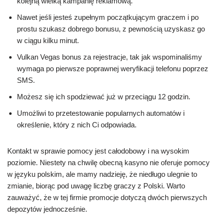
kolejną wielką kampanię reklamową.
Nawet jeśli jesteś zupełnym początkującym graczem i po
prostu szukasz dobrego bonusu, z pewnością uzyskasz go
w ciągu kilku minut.
Vulkan Vegas bonus za rejestracje, tak jak wspominaliśmy
wymaga po pierwsze poprawnej weryfikacji telefonu poprzez
SMS.
Możesz się ich spodziewać już w przeciągu 12 godzin.
Umożliwi to przetestowanie popularnych automatów i
określenie, który z nich Ci odpowiada.
Kontakt w sprawie pomocy jest całodobowy i na wysokim
poziomie. Niestety na chwilę obecną kasyno nie oferuje pomocy
w języku polskim, ale mamy nadzieję, że niedługo ulegnie to
zmianie, biorąc pod uwagę liczbę graczy z Polski. Warto
zauważyć, że w tej firmie promocje dotyczą dwóch pierwszych
depozytów jednocześnie.