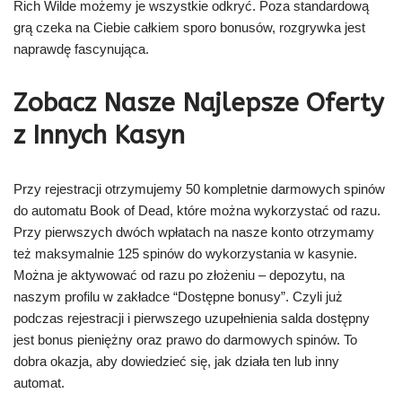
Rich Wilde możemy je wszystkie odkryć. Poza standardową
grą czeka na Ciebie całkiem sporo bonusów, rozgrywka jest
naprawdę fascynująca.
Zobacz Nasze Najlepsze Oferty
z Innych Kasyn
Przy rejestracji otrzymujemy 50 kompletnie darmowych spinów
do automatu Book of Dead, które można wykorzystać od razu.
Przy pierwszych dwóch wpłatach na nasze konto otrzymamy
też maksymalnie 125 spinów do wykorzystania w kasynie.
Można je aktywować od razu po złożeniu – depozytu, na
naszym profilu w zakładce “Dostępne bonusy”. Czyli już
podczas rejestracji i pierwszego uzupełnienia salda dostępny
jest bonus pieniężny oraz prawo do darmowych spinów. To
dobra okazja, aby dowiedzieć się, jak działa ten lub inny
automat.