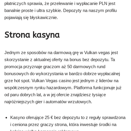
płatniczych sprawia, że przelewanie i wypłacanie PLN jest
banalnie proste i ultra szybkie. Depozyty na naszym profilu
pojawiają się błyskawicznie.
Strona kasyna
Jednym ze sposobów na darmową grę w Vulkan vegas jest
skorzystanie z aktualnej oferty na bonus bez depozytu. Ta
promocja przyznaje graczom aż 50 darmowych rund
bonusowych do wykorzystania w bardzo dobrze wypłacalnej
grze hot spot. Vulkan Vegas casino jest jednym z liderów na
współczesnym rynku hazardowym. Platforma funkcjonuje już
od paru dobrych lat, a w jej ofercie znajdziesz tysiące
najróżniejszych gier i automatów wrzutowych.
Kasyno oferujące 25 € bez depozytu to z reguły sprawdzona
i ceniona przez graczy strona, która inwestuje środki na