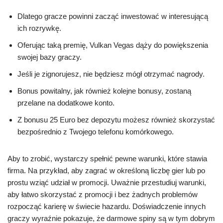
Dlatego gracze powinni zacząć inwestować w interesującą
ich rozrywkę.
Oferując taką premię, Vulkan Vegas dąży do powiększenia
swojej bazy graczy.
Jeśli je zignorujesz, nie będziesz mógł otrzymać nagrody.
Bonus powitalny, jak również kolejne bonusy, zostaną
przelane na dodatkowe konto.
Z bonusu 25 Euro bez depozytu możesz również skorzystać
bezpośrednio z Twojego telefonu komórkowego.
Aby to zrobić, wystarczy spełnić pewne warunki, które stawia
firma. Na przykład, aby zagrać w określoną liczbę gier lub po
prostu wziąć udział w promocji. Uważnie przestudiuj warunki,
aby łatwo skorzystać z promocji i bez żadnych problemów
rozpocząć karierę w świecie hazardu. Doświadczenie innych
graczy wyraźnie pokazuje, że darmowe spiny są w tym dobrym