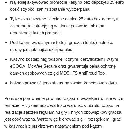
Najlepiej aktywować promocję kasyno bez depozytu 25 euro
dość szybko, zanim zostanie wyczerpana.
Tylko ekskluzywne i cenione casino 25 euro bez depozytu
za samą rejestrację są w stanie pozwolić sobie na
organizację takich promocji.
Pod kątem wizualnym interfejs gracza i funkcjonalność
strony jest jak najbardziej na plus.
Kasyno zostało nagrodzone licznymi certyfikatami, w tym
eCOGA, McAfee Secure oraz gwarantuje pełną ochronę
danych osobowych dzięki MD5 i FS AntiFroud Tool.
Łatwo sprawdzić jego status na swoim koncie osobistym.
Poniższe porównanie powinno rozjaśnić wszelkie różnice w tym
temacie. Przyziemność wartości warunków obrotu, czasu na
realizację założeń regulaminu gry i innych obowiązków gracza
jest dość ważna. Warto więc kierować się – rozsądkiem i grać
w kasynach z przyjaznym nastawieniem pod kątem