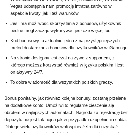
Vegas udostępnia nam promocję intratną zarówno w
aspekcie kwoty, jak i też warunków.
Jeśli ma możliwość skorzystania z bonusów, użytkownik
będzie mógł zacząć wykonywać jeszcze więcej tur.
Kod bonusowy to aktualnie jedna z najprzystępniejszych
metod dostarczania bonusów dla użytkowników w iGamingu.
Na stronie dostępny jest czat na żywo z supportem, z
którego możesz korzystać również w języku polskim i jest
on aktywny 24/7.
To dobra wiadomość dla wszystkich polskich graczy.
Bonus powitalny, jak również kolejne bonusy, zostaną przelane
na dodatkowe konto. Umożliwi to regularne cieszenie się
obrotem w najlepszych automatach. Nagroda za rejestrację bez
depozytu nie jest tak hojna jak w przypadku uzupełnienia salda.
Dlatego wielu użytkowników woli wpłacać środki i uzyskać