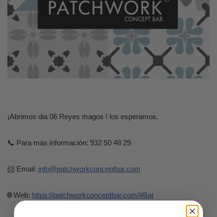
¡Abrimos dia 06 Reyes magos ! los esperamos.
📞 Para más información: 932 50 48 29
📨 Email:
info@patchworkconceptbar.com
🌐 Web:
https://patchworkconceptbar.com/#Bar