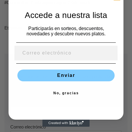
#Conceptbar #Felizreyesmagos #Patchwork
Accede a nuestra lista
Etiquetas:
Participarás en sorteos, descuentos,
BRUNCH
CAFETERÍA
DESAYUNOS
novedades y descubre nuevos platos.
Deja una respuesta
Enviar
Tu dirección de correo electrónico no será publicada.
Los
campos obligatorios están marcados con
*
No, gracias
Nombre
*
Correo electrónico
*