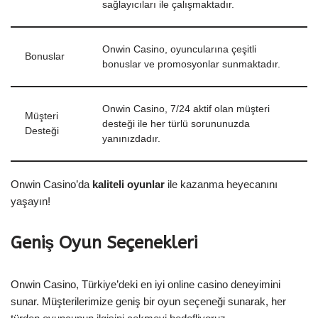
sağlayıcıları ile çalışmaktadır.
Onwin Casino, oyuncularına çeşitli
Bonuslar
bonuslar ve promosyonlar sunmaktadır.
Onwin Casino, 7/24 aktif olan müşteri
Müşteri
desteği ile her türlü sorununuzda
Desteği
yanınızdadır.
Onwin Casino’da
kaliteli oyunlar
ile kazanma heyecanını
yaşayın!
Geniş Oyun Seçenekleri
Onwin Casino, Türkiye’deki en iyi online casino deneyimini
sunar. Müşterilerimize geniş bir oyun seçeneği sunarak, her