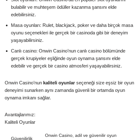
bulabilir ve muhteşem ödüller kazanma şansını elde
edebilirsiniz.
Masa oyunları: Rulet, blackjack, poker ve daha birçok masa
oyunu seçenekleri ile gerçek bir casinoda gibi bir deneyim
yaşayabilirsiniz.
Canlı casino: Onwin Casino’nun canlı casino bölümünde
gerçek krupiyeler eşliğinde oyun oynama şansını elde
edebilir ve gerçek bir casino atmosferi yaşayabilirsiniz.
Onwin Casino’nun
kaliteli oyunlar
seçeneği size eşsiz bir oyun
deneyimi sunarken aynı zamanda güvenli bir ortamda oyun
oynama imkanı sağlar.
Avantajlarımız:
Kaliteli Oyunlar
Onwin Casino, adil ve güvenilir oyun
Güvenilirlik