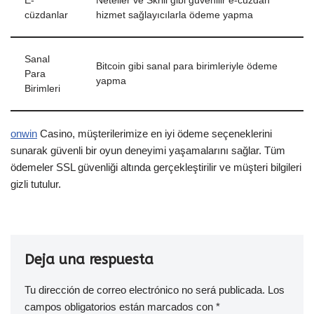
E-
Neteller ve Skrill gibi güvenilir e-cüzdan
cüzdanlar
hizmet sağlayıcılarla ödeme yapma
Sanal
Bitcoin gibi sanal para birimleriyle ödeme
Para
yapma
Birimleri
onwin
Casino, müşterilerimize en iyi ödeme seçeneklerini
sunarak güvenli bir oyun deneyimi yaşamalarını sağlar. Tüm
ödemeler SSL güvenliği altında gerçekleştirilir ve müşteri bilgileri
gizli tutulur.
Deja una respuesta
Tu dirección de correo electrónico no será publicada.
Los
campos obligatorios están marcados con
*