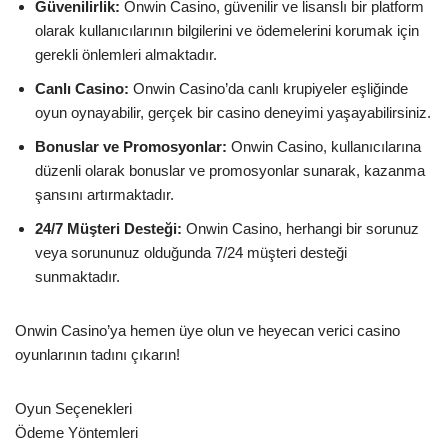
Güvenilirlik:
Onwin Casino, güvenilir ve lisanslı bir platform
olarak kullanıcılarının bilgilerini ve ödemelerini korumak için
gerekli önlemleri almaktadır.
Canlı Casino:
Onwin Casino’da canlı krupiyeler eşliğinde
oyun oynayabilir, gerçek bir casino deneyimi yaşayabilirsiniz.
Bonuslar ve Promosyonlar:
Onwin Casino, kullanıcılarına
düzenli olarak bonuslar ve promosyonlar sunarak, kazanma
şansını artırmaktadır.
24/7 Müşteri Desteği:
Onwin Casino, herhangi bir sorunuz
veya sorununuz olduğunda 7/24 müşteri desteği
sunmaktadır.
Onwin Casino’ya hemen üye olun ve heyecan verici casino
oyunlarının tadını çıkarın!
Oyun Seçenekleri
Ödeme Yöntemleri