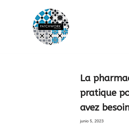
Saltar
al
contenido
La pharmaci
pratique p
avez besoin
junio 5, 2023