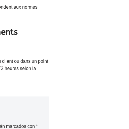
pondent aux normes
ments
 client ou dans un point
72 heures selon la
stán marcados con
*