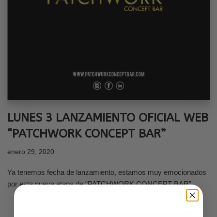
LUNES 3 LANZAMIENTO OFICIAL WEB
“PATCHWORK CONCEPT BAR”
enero 29, 2020
Ya tenemos fecha de lanzamiento, estamos muy emocionados
por esta nueva etapa de “PATCHWORK CONCEPT BAR”