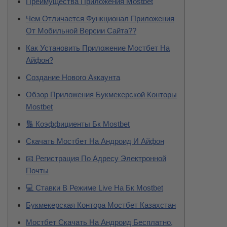
Преимущества Приложения Mostbet
Чем Отличается Функционал Приложения
От Мобильной Версии Сайта??
Как Установить Приложение Мостбет На
Айфон?
Создание Нового Аккаунта
Обзор Приложения Букмекерской Конторы
Mostbet
🔢 Коэффициенты Бк Mostbet
Скачать Мостбет На Андроид И Айфон
📧 Регистрация По Адресу Электронной
Почты
💻 Ставки В Режиме Live На Бк Mostbet
Букмекерская Контора Мостбет Казахстан
Мостбет Скачать На Андроид Бесплатно,