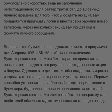
обусловлено скоростью, ведь на заполнение
регистрационного поля беттер тратит от 5 до 10 секунд
личного времени. Для того, чтобы создать аккаунт, вам
понадобится придумать логин и ввести свой рабочий номер
телефона. Через несколько секунд вам придет код в
формате личного сообщения.
Большинство букмекеров предлагают клиентам программы
для Андроид, iOS и БК «Мостбет» не исключение.
Букмекерская контора Мостбет старается привлекать
новых игроков и для этого регулярно выходят новые акции
и бонусы. Сделано это для того, чтобы поддержать игроков
и сделать ставки еще интереснее и увлекательнее. Первым
способов установить на «яблочный» гаджет приложение от
букмекера, будет использование поискового маркетплейса.
Букмекерская контора Mostbet разработала программу для
любителей яблочных гаджетом несколько месяцев назад.