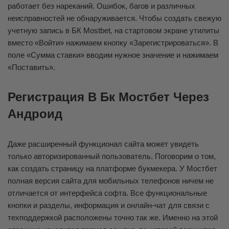
работает без нареканий. Ошибок, багов и различных
неисправностей не обнаруживается. Чтобы создать свежую
учетную запись в БК Mostbet, на стартовом экране утилиты
вместо «Войти» нажимаем кнопку «Зарегистрироваться». В
поле «Сумма ставки» вводим нужное значение и нажимаем
«Поставить».
Регистрация В Бк Мостбет Через
Андроид
Даже расширенный функционал сайта может увидеть
только авторизированный пользователь. Поговорим о том,
как создать страницу на платформе букмекера. У Мостбет
полная версия сайта для мобильных телефонов ничем не
отличается от интерфейса софта. Все функциональные
кнопки и разделы, информация и онлайн-чат для связи с
техподдержкой расположены точно так же. Именно на этой