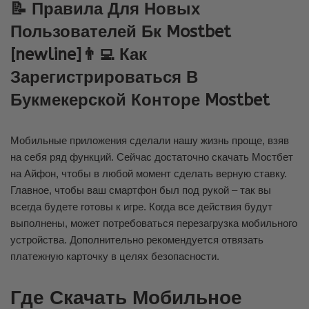
📝 Правила Для Новых
Пользователей Бк Mostbet
[newline]👨‍💻 Как
Зарегистрироваться В
Букмекерской Конторе Mostbet
Мобильные приложения сделали нашу жизнь проще, взяв
на себя ряд функций. Сейчас достаточно скачать Мостбет
на Айфон, чтобы в любой момент сделать верную ставку.
Главное, чтобы ваш смартфон был под рукой – так вы
всегда будете готовы к игре. Когда все действия будут
выполнены, может потребоваться перезагрузка мобильного
устройства. Дополнительно рекомендуется отвязать
платежную карточку в целях безопасности.
Где Скачать Мобильное