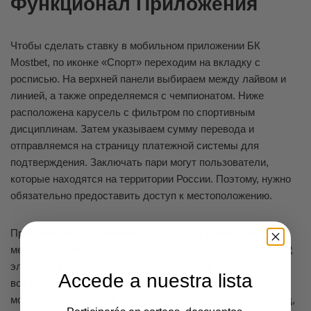
Функционал Приложения
Чтобы сделать ставку в мобильном приложении БК
Mostbet, по иконке «Спорт» переходим на вкладку с
росписью. На верхней панели выбираем между лайвом и
линией, а также определяемся с чемпионатом. Ниже
расположена карусель с фильтром по спортивным
дисциплинам. Затем указываем сумму перевода и
отправляемся на страницу платежной системы для
подтверждения. Заключать пари могут пользователи,
которые находятся на территории России. Поэтому, нужно
обязательно предоставить доступ к местоположению.
Приложение поддерживает популярные платежные
методы, включая банковские карты Visa, Mastercard, МИР,
электронные кошельки Яндекс. Комиссия БК отсутствует,
Accede a nuestra lista
все платежи защищены ЦУПИС-1, поэтому пользователи
могут не волноваться, что деньги, поставленные на вывод,