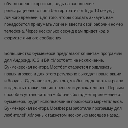
обусловлено скоростью, ведь на заполнение
регистрационного поля беттер тратит от 5 до 10 секунд
личного времени. Для того, чтобы создать аккаунт, вам
понадобится придумать логин и ввести свой рабочий номер
телефона. Через несколько секунд вам придет код в
формате личного сообщения.
Большинство букмекеров предлагают клиентам программы
для Андроид, iOS и БК «Мостбет» не исключение.
Букмекерская контора Мостбет старается привлекать
новых игроков и для этого регулярно выходят новые акции
и бонусы. Сделано это для того, чтобы поддержать игроков
и сделать ставки еще интереснее и увлекательнее. Первым
способов установить на «яблочный» гаджет приложение от
букмекера, будет использование поискового маркетплейса.
Букмекерская контора Mostbet разработала программу для
любителей яблочных гаджетом несколько месяцев назад.