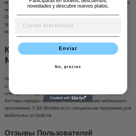
Participarás en sorteos, descuentos,
могут по пути «потеряться». — Функционально приложение
novedades y descubre nuevos platos.
ничем не отличается от сайта букмекерской конторы.
Основные различия заключаются в интерфейсе — в
программе он адаптирован под использование на
мобильных устройствах.
Как Скачать Приложение Бк
Enviar
Mostbet На Ios
No, gracias
Чтобы подтвердить регистрацию, достаточно открыть
ссылку, которая придет на закрепленный за аккаунтом
электронный адрес. Чтобы получить доступ к ставкам,
бетторы нередко прибегают к использованию мобильного
приложения. У БК Mostbet есть специальная программа для
мобильных устройств.
Отзывы Пользователей