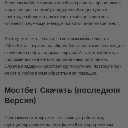
В личном кабинете можно перейти в раздел с правилами и
задать вопрос в службу поддержки. Все доступно и
понятно, разберется даже неопытный пользователь.
Кликаем по нужному значку, и появится диалоговое окно с
В интернете есть ссылки, по которым можно скачать
«МостБет» с зеркала на айфон. Зачастую такие ссылки для
скачивания софта содержат вирусы. Их стоит избегать, а
приложение скачивать из официальных источников.
Служба поддержки работает круглосуточно, поэтому игрок
может в любое время обратиться за помощью.
Мостбет Скачать (последняя
Версия)
Программа интегрируется со всеми устройствами,
функционирующими на платформе IOS и программном