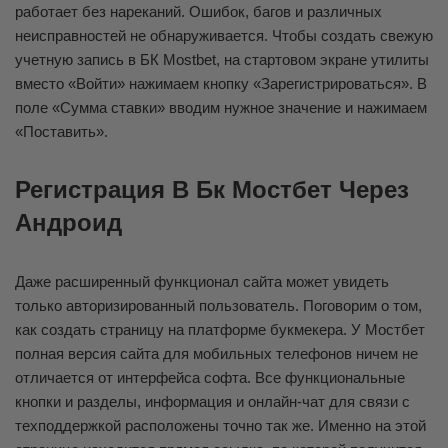
работает без нареканий. Ошибок, багов и различных
неисправностей не обнаруживается. Чтобы создать свежую
учетную запись в БК Mostbet, на стартовом экране утилиты
вместо «Войти» нажимаем кнопку «Зарегистрироваться». В
поле «Сумма ставки» вводим нужное значение и нажимаем
«Поставить».
Регистрация В Бк Мостбет Через
Андроид
Даже расширенный функционал сайта может увидеть
только авторизированный пользователь. Поговорим о том,
как создать страницу на платформе букмекера. У Мостбет
полная версия сайта для мобильных телефонов ничем не
отличается от интерфейса софта. Все функциональные
кнопки и разделы, информация и онлайн-чат для связи с
техподдержкой расположены точно так же. Именно на этой