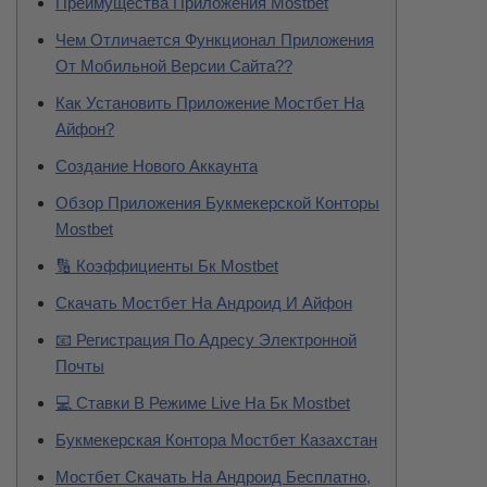
Преимущества Приложения Mostbet
Чем Отличается Функционал Приложения
От Мобильной Версии Сайта??
Как Установить Приложение Мостбет На
Айфон?
Создание Нового Аккаунта
Обзор Приложения Букмекерской Конторы
Mostbet
🔢 Коэффициенты Бк Mostbet
Скачать Мостбет На Андроид И Айфон
📧 Регистрация По Адресу Электронной
Почты
💻 Ставки В Режиме Live На Бк Mostbet
Букмекерская Контора Мостбет Казахстан
Мостбет Скачать На Андроид Бесплатно,