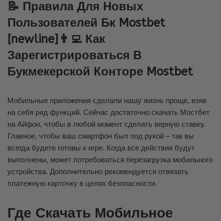
📝 Правила Для Новых
Пользователей Бк Mostbet
[newline]👨‍💻 Как
Зарегистрироваться В
Букмекерской Конторе Mostbet
Мобильные приложения сделали нашу жизнь проще, взяв
на себя ряд функций. Сейчас достаточно скачать Мостбет
на Айфон, чтобы в любой момент сделать верную ставку.
Главное, чтобы ваш смартфон был под рукой – так вы
всегда будете готовы к игре. Когда все действия будут
выполнены, может потребоваться перезагрузка мобильного
устройства. Дополнительно рекомендуется отвязать
платежную карточку в целях безопасности.
Где Скачать Мобильное