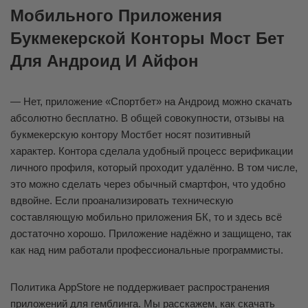
Мобильного Приложения
Букмекерской Конторы Мост Бет
Для Андроид И Айфон
— Нет, приложение «Спортбет» на Андроид можно скачать
абсолютно бесплатно. В общей совокупности, отзывы на
букмекерскую контору Мостбет носят позитивный
характер. Контора сделала удобный процесс верификации
личного профиля, который проходит удалённо. В том числе,
это можно сделать через обычный смартфон, что удобно
вдвойне. Если проанализировать техническую
составляющую мобильно приложения БК, то и здесь всё
достаточно хорошо. Приложение надёжно и защищено, так
как над ним работали профессиональные программисты.
Политика AppStore не поддерживает распространения
приложений для гемблинга. Мы расскажем, как скачать