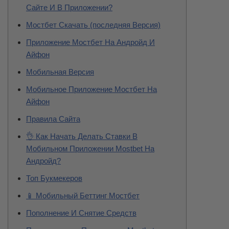
Сайте И В Приложении?
Мостбет Скачать (последняя Версия)
Приложение Мостбет На Андройд И
Айфон
Мобильная Версия
Мобильное Приложение Мостбет На
Айфон
Правила Сайта
👌 Как Начать Делать Ставки В
Мобильном Приложении Mostbet На
Андройд?
Топ Букмекеров
📱 Мобильный Беттинг Мостбет
Пополнение И Снятие Средств