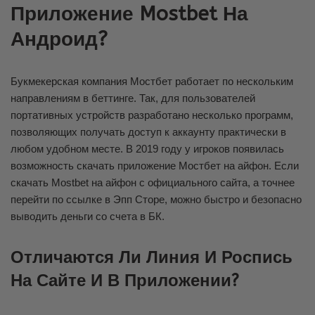
Приложение Mostbet На
Андроид?
Букмекерская компания Мостбет работает по нескольким
направлениям в беттинге. Так, для пользователей
портативных устройств разработано несколько программ,
позволяющих получать доступ к аккаунту практически в
любом удобном месте. В 2019 году у игроков появилась
возможность скачать приложение Мостбет на айфон. Если
скачать Mostbet на айфон с официального сайта, а точнее
перейти по ссылке в Эпп Сторе, можно быстро и безопасно
выводить деньги со счета в БК.
Отличаются Ли Линия И Роспись
На Сайте И В Приложении?