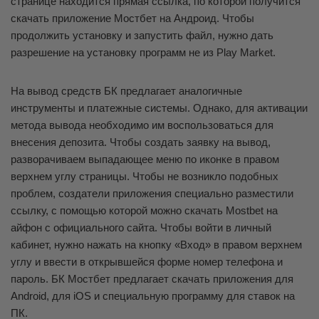
странице находится прямая ссылка, по которой получится
скачать приложение Мостбет на Андроид. Чтобы
продолжить установку и запустить файл, нужно дать
разрешение на установку программ не из Play Market.
На вывод средств БК предлагает аналогичные
инструменты и платежные системы. Однако, для активации
метода вывода необходимо им воспользоваться для
внесения депозита. Чтобы создать заявку на вывод,
разворачиваем выпадающее меню по иконке в правом
верхнем углу страницы. Чтобы не возникло подобных
проблем, создатели приложения специально разместили
ссылку, с помощью которой можно скачать Mostbet на
айфон с официального сайта. Чтобы войти в личный
кабинет, нужно нажать на кнопку «Вход» в правом верхнем
углу и ввести в открывшейся форме номер телефона и
пароль. БК Мостбет предлагает скачать приложения для
Android, для iOS и специальную программу для ставок на
ПК.