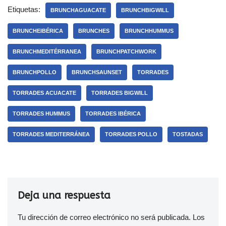
Etiquetas:
BRUNCHAGUACATE
BRUNCHBIGWILL
BRUNCHEIBÉRICA
BRUNCHES
BRUNCHHUMMUS
BRUNCHMEDITÉRRANEA
BRUNCHPATCHWORK
BRUNCHPOLLO
BRUNCHSAUNSET
TORRADES
TORRADES ACUACATE
TORRADES BIGWILL
TORRADES HUMMUS
TORRADES IBÉRICA
TORRADES MEDITERRÁNEA
TORRADES POLLO
TOSTADAS
Deja una respuesta
Tu dirección de correo electrónico no será publicada.
Los