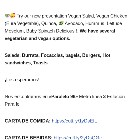
Try our new presentation Vegan Salad, Vegan Chicken
(Eura Vegetable), Quinoa,
Avocado, Hummus, Lettuce
Mesclum, Baby Spinach Delicious !.
We have several
vegetarian and vegan options.
Salads, Burrata, Focaccias, bagels, Burgers, Hot
sandwiches, Toasts
¡Los esperamos!
Nos encontramos en «
Paralelo 98
» Metro línea
3
Estaciòn
Para·lel
CARTA DE COMIDA:
https://cutt.ly/1yDsEfL
CARTA DE BEBIDAS:
https://cutt.ly/2yDsQGc