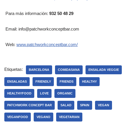
Para más información:
932 50 48 29
Email: info@patchworkconceptbar.com
Web:
www.patchworkconceptbar.com/
Etiquetas:
BARCELONA
COMIDASANA
ENSALADA VEGGIE
ENSALADAS
FRIENDLY
FRIENDS
HEALTHY
HEALTHYFOOD
LOVE
ORGANIC
PATCHWORK CONCEPT BAR
SALAD
SPAIN
VEGAN
VEGANFOOD
VEGANO
VEGETARIAN