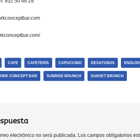
n: 932 50 48 29
rkconceptbar.com
rkconceptbar.com/
CAFE
CAFETERÍA
CAPUCCINO
DESAYUNOS
ENGLIS
ORK CONCEPT BAR
SUNRISE BRUNCH
SUNSET BRUNCH
espuesta
rreo electrónico no será publicada.
Los campos obligatorios e