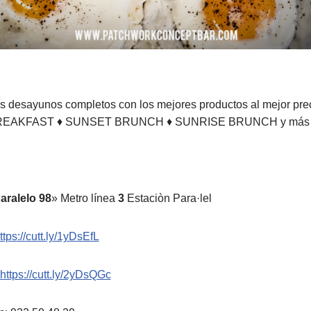
os desayunos completos con los mejores productos al mejor pre
H BREAKFAST ♦ SUNSET BRUNCH ♦ SUNRISE BRUNCH y má
aralelo 98
» Metro línea
3
Estaciòn Para·lel
ttps://cutt.ly/1yDsEfL
https://cutt.ly/2yDsQGc