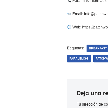
Para más informació
Email: info@patchwo
Web: https://patchwo
Etiquetas:
BREAKFAST
PARALELO98
PATCHW
Deja una r
Tu dirección de co