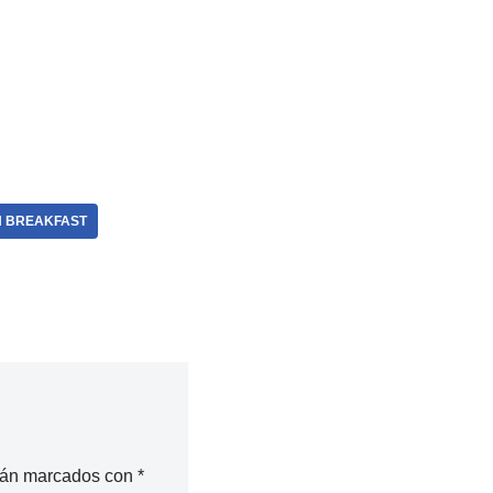
H BREAKFAST
stán marcados con
*