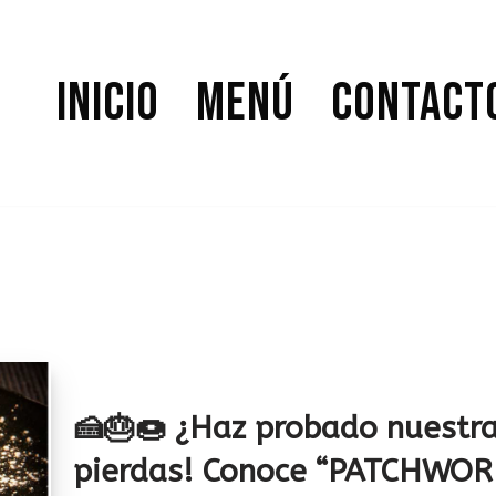
Inicio
Menú
Contact
🍰🎂🍩 ¿Haz probado nuestras
pierdas! Conoce “PATCHWO