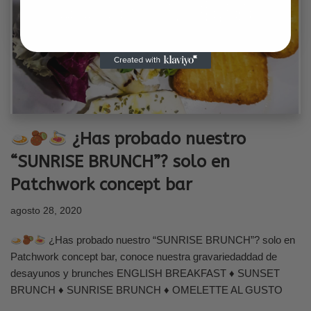
¿Has probado nuestro
“SUNRISE BRUNCH”? solo en
Patchwork concept bar
agosto 28, 2020
¿Has probado nuestro “SUNRISE BRUNCH”? solo en
Patchwork concept bar, conoce nuestra gravariedaddad de
desayunos y brunches ENGLISH BREAKFAST ♦ SUNSET
BRUNCH ♦ SUNRISE BRUNCH ♦ OMELETTE AL GUSTO