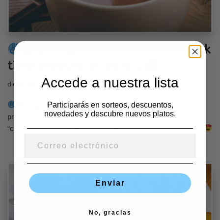
Llegó el frío pero patchwork
tiene propuestas para ti
Accede a nuestra lista
diciembre 6, 2020
Llegó el frío pero patchwork tiene una promo para ti,
Participarás en sorteos, descuentos,
novedades y descubre nuevos platos.
prueba nuestro delicioso
“chocolate caliente + Croissant” 3,50€ para alegrarte el alma.
Enviar
No, gracias