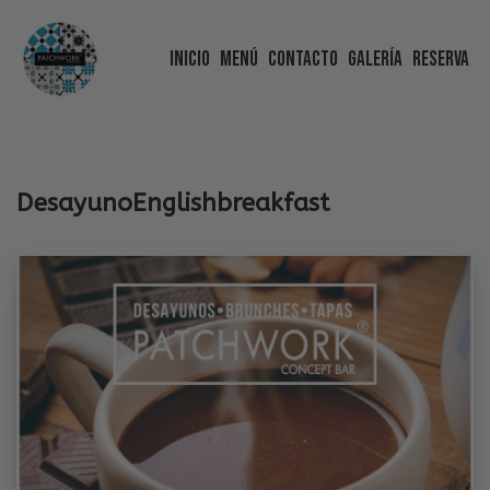
Inicio
Menú
Contacto
Galería
Reserva
Saltar
al
contenido
DesayunoEnglishbreakfast