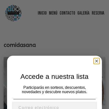
Inicio
Menú
Contacto
Galería
Reserva
Saltar
al
contenido
comidasana
Accede a nuestra lista
Participarás en sorteos, descuentos,
novedades y descubre nuevos platos.