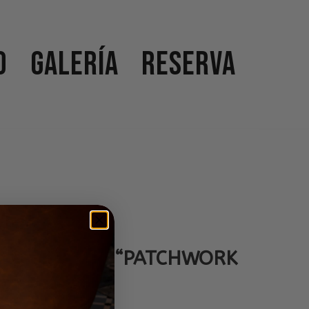
o
Galería
Reserva
tes Cocktail´S “PATCHWORK