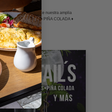
 CONCEPT BAR” Conoce nuestra amplia
s estrellas ♦ MOJITOS ♦ PIÑA COLADA ♦
escantes.