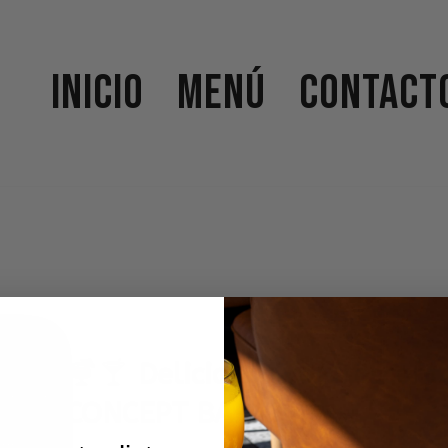
Inicio
Menú
Contact
Deliciosos y refrescan
CONCEPT BAR”