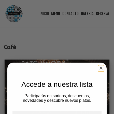
Inicio
Menú
Contacto
Galería
Reserva
Saltar
al
contenido
Café
Accede a nuestra lista
Participarás en sorteos, descuentos,
novedades y descubre nuevos platos.