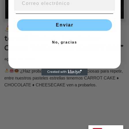
Enviar
¿Haz probado nuestras
tartas?
¡No te las pierdas!
No, gracias
Conoce “PATCHWORK CONCEPT BAR”
agosto 18, 2020
¿Haz probado nuestras tartas? Deliciosas para repetir,
entre nuestros pasteles estrellas tenemos CARROT CAKE ♦
CHOCOLATE ♦ CHEESECAKE ven a probarlos.