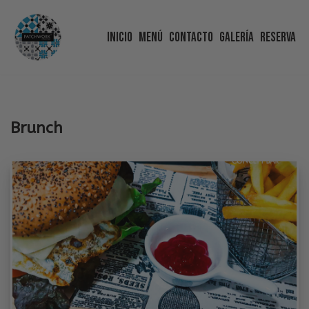
Inicio
Menú
Contacto
Galería
Reserva
Saltar
al
contenido
Brunch