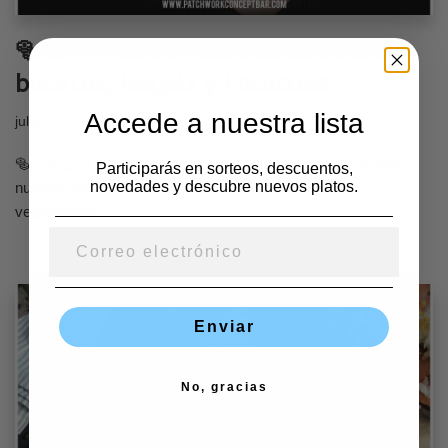
🥯🌮🥖 Prueba nuestros deliciosos
bocatas, Bagels y Focaccias
Accede a nuestra lista
julio 14, 2020
🥯🌮🥖 ¿Ya has probado nuestros bocadillos? ven y prueba
Participarás en sorteos, descuentos,
novedades y descubre nuevos platos.
nuestra gran variedad, entre ellos opciones veganas y
vegetarianas.
Enviar
No, gracias