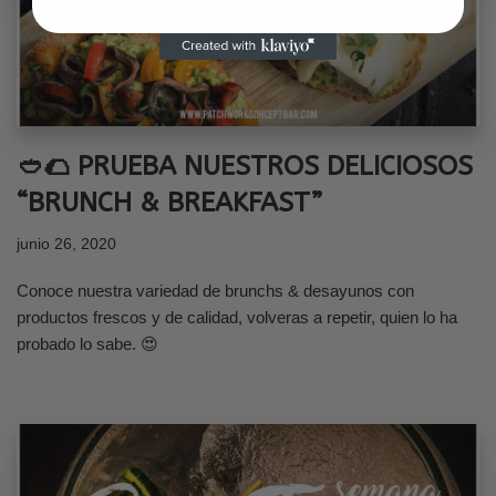
🥙🌮 PRUEBA NUESTROS DELICIOSOS
“BRUNCH & BREAKFAST”
junio 26, 2020
Conoce nuestra variedad de brunchs & desayunos con
productos frescos y de calidad, volveras a repetir, quien lo ha
probado lo sabe. 😍