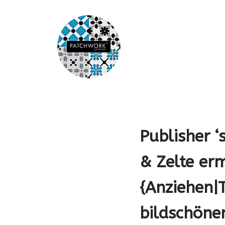
Saltar
al
contenido
Publisher ‘
& Zelte er
{Anziehen|
bildschöne