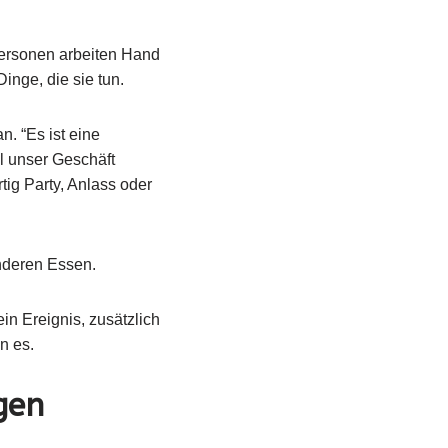
lpersonen arbeiten Hand
inge, die sie tun.
n. “Es ist eine
l unser Geschäft
tig Party, Anlass oder
nderen Essen.
in Ereignis, zusätzlich
n es.
gen