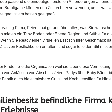
äude passend die eindeutigen erstellen Anforderungen an eine
und Bräutigame können den Zeltrechner verwenden, um herauszu
eeignet ist am besten geeignet}.
 Leasing Firma, Feiern! hat gerade über alles, was Sie wünsche
en mieten ein Tanz Boden oder Ebene Region und Stühle für al
et. Wenn Sie Ready einen virtuellen Esstisch Ihrer Geschmack h
itat von Festlichkeiten erhalten! und sogar teile den Stil mit d
r Finden Sie die Organisation weil sie, aber diese Vermietung 
rten von Anlässen von Abschlussfeiern Partys über Baby Bäder bi
e Fabrik auch bietet mietbare Grills und Kochutensilien für Hi
ilienbesitz befindliche Firma 
 Erlebnisse