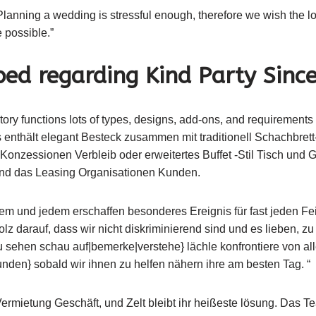
anning a wedding is stressful enough, therefore we wish the lo
 possible.”
ped regarding Kind Party Sinc
ory functions lots of types, designs, add-ons, and requirements
enthält elegant Besteck zusammen mit traditionell Schachbret
Konzessionen Verbleib oder erweitertes Buffet -Stil Tisch und G
rend das Leasing Organisationen Kunden.
em und jedem erschaffen besonderes Ereignis für fast jeden Fe
lz darauf, dass wir nicht diskriminierend sind und es lieben, zu
 sehen schau auf|bemerke|verstehe} lächle konfrontiere von al
den} sobald wir ihnen zu helfen nähern ihre am besten Tag. “
Vermietung Geschäft, und Zelt bleibt ihr heißeste lösung. Das T