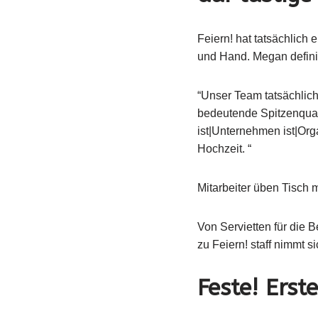
Feiern! hat tatsächlich
und Hand. Megan definier
“Unser Team tatsächlich 
bedeutende Spitzenquali
ist|Unternehmen ist|Org
Hochzeit. “
Mitarbeiter üben Tisch
Von Servietten für die B
zu Feiern! staff nimmt s
Feste! Erst