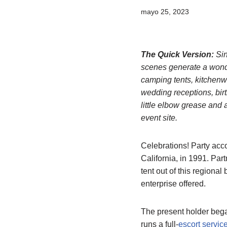
mayo 25, 2023
The Quick Version:
Sin
scenes generate a wonder
camping tents, kitchenw
wedding receptions, birt
little elbow grease and 
event site.
Celebrations! Party acc
California, in 1991. Par
tent out of this regiona
enterprise offered.
The present holder began
runs a full-
escort servi