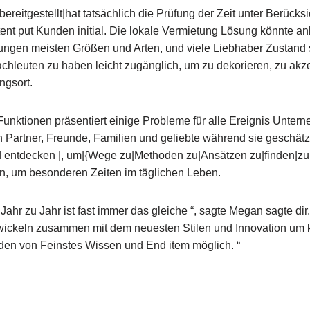
bereitgestellt|hat tatsächlich die Prüfung der Zeit unter Berücks
tent put Kunden initial. Die lokale Vermietung Lösung könnte an
tungen meisten Größen und Arten, und viele Liebhaber Zustand 
chleuten zu haben leicht zugänglich, um zu dekorieren, zu akz
ngsort.
Funktionen präsentiert einige Probleme für alle Ereignis Untern
en Partner, Freunde, Familien und geliebte während sie geschät
 entdecken |, um|{Wege zu|Methoden zu|Ansätzen zu|finden|zu 
n, um besonderen Zeiten im täglichen Leben.
Jahr zu Jahr ist fast immer das gleiche “, sagte Megan sagte di
ickeln zusammen mit dem neuesten Stilen und Innovation um ko
n von Feinstes Wissen und End item möglich. “