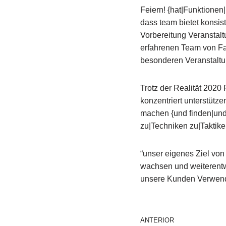
Feiern! {hat|Funktionen|
dass team bietet konsis
Vorbereitung Veranstal
erfahrenen Team von Fa
besonderen Veranstaltu
Trotz der Realität 2020 
konzentriert unterstütz
machen {und finden|und
zu|Techniken zu|Taktike
“unser eigenes Ziel von 
wachsen und weiterentw
unsere Kunden Verwende
ANTERIOR