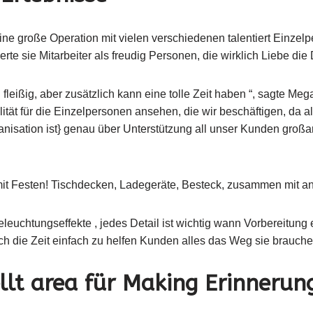
 eine große Operation mit vielen verschiedenen talentiert Einze
te sie Mitarbeiter als freudig Personen, die wirklich Liebe die D
fleißig, aber zusätzlich kann eine tolle Zeit haben “, sagte Mega
tät für die Einzelpersonen ansehen, die wir beschäftigen, da al
anisation ist} genau über Unterstützung all unser Kunden großar
 mit Festen! Tischdecken, Ladegeräte, Besteck, zusammen mit a
eleuchtungseffekte , jedes Detail ist wichtig wann Vorbereitung e
ich die Zeit einfach zu helfen Kunden alles das Weg sie brauche
ellt area für Making Erinnerun