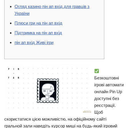
Огляд казино пін ап вхід для гравців з
України
Плюси гри на пін ап вхід
Підтримка на пін ап вхід
пін ап вхід Живі ігри
Безкоштовні
ігрові автомати
онлайн Pin Up
доступні без
реєстрації.
Щоб
скористатися цією можливістю, на офіційному сайті
гральной зали наведіть курсор миші на будь-який ігровий