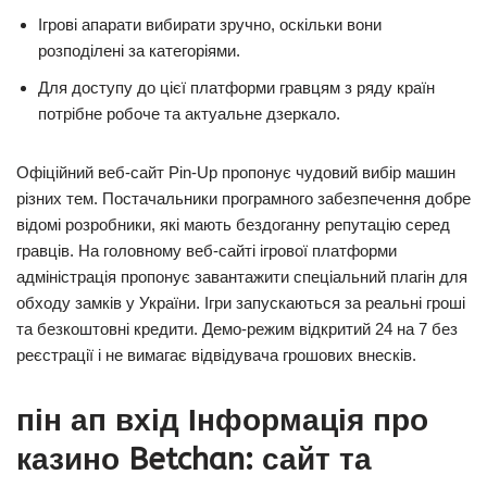
Ігрові апарати вибирати зручно, оскільки вони
розподілені за категоріями.
Для доступу до цієї платформи гравцям з ряду країн
потрібне робоче та актуальне дзеркало.
Офіційний веб-сайт Pin-Up пропонує чудовий вибір машин
різних тем. Постачальники програмного забезпечення добре
відомі розробники, які мають бездоганну репутацію серед
гравців. На головному веб-сайті ігрової платформи
адміністрація пропонує завантажити спеціальний плагін для
обходу замків у України. Ігри запускаються за реальні гроші
та безкоштовні кредити. Демо-режим відкритий 24 на 7 без
реєстрації і не вимагає відвідувача грошових внесків.
пін ап вхід Інформація про
казино Betchan: сайт та