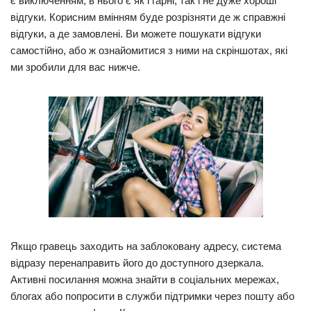
є виключенням, в нього є як і гарні, так і не дуже хороші
відгуки. Корисним вмінням буде розрізняти де ж справжні
відгуки, а де замовлені. Ви можете пошукати відгуки
самостійно, або ж ознайомитися з ними на скріншотах, які
ми зробили для вас нижче.
Якщо гравець заходить на заблоковану адресу, система
відразу перенаправить його до доступного дзеркала.
Активні посилання можна знайти в соціальних мережах,
блогах або попросити в служби підтримки через пошту або