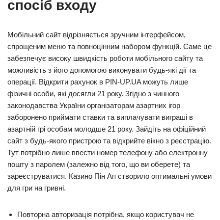
спосіб входу
Мобільний сайт відрізняється зручним інтерфейсом,
спрощеним меню та повноцінним набором функцій. Саме це
забезпечує високу швидкість роботи мобільного сайту та
можливість з його допомогою виконувати будь-які дії та
операції. Відкрити рахунок в PIN-UP.UA можуть лише
фізичні особи, які досягли 21 року. Згідно з чинного
законодавства України організаторам азартних ігор
заборонено приймати ставки та виплачувати виграші в
азартній грі особам молодше 21 року. Зайдіть на офіційний
сайт з будь-якого пристрою та відкрийте вікно з реєстрацію.
Тут потрібно лише ввести номер телефону або електронну
пошту з паролем (залежно від того, що ви оберете) та
зареєструватися. Казино Пін Ап створило оптимальні умови
для гри на гривні.
Повторна авторизація потрібна, якщо користувач не