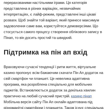
перерахованими настільними іграми. Ця категорія
представлена в різних варіаціях, незвичайних
інтерпретаціях, є лайф-режим, представлені інші цікаві
розваги. Щоб знайти той варіант, який принесе максимум
задоволення саме вам, користуйтеся демоверсіями. Що
стосується самого процесу створення облікового запису в
Пінап, то він досить простий та швидкий.
Підтримка на пін ап вхід
Враховуючи сучасні тенденції і ритм життя, віртуальне
казино пропонує всім бажаючим скачати Пін Ап додаток на
свій смартфон чи планшет. Це невелика адаптивна
програма, яка розроблена спеціально для мобільних
гаджетів. Встановлюється додаток за декілька хвилин
практично на любий сучасний пристрій.
казино пінап
Мобільна версія сайту Пін Ап онлайн адаптована під
різноманітні смартфони і планшети. Також існує спеціальна