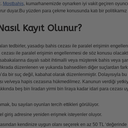
z.
Mostbahis
, kumarhanemizde oynarken iyi vakit geçiren oyuncul
r duyar.Bu yüzden para çekme konusunda katı bir politikamız 
Nasıl Kayıt Olunur?
lan tedbirler, yasadışı bahis cezası ile paralel erişimin engell
s cezası ile paralel erişimin engellenmesi de söz konusu olacakt
abakalarına dayalı sabit ihtimalli veya müşterek bahis veya şans
fıkrada düzenlenen ve yukarıda bahsedilen diğer suçlardan farkl
da bir suç değil, kabahat olarak düzenlenmiştir. Dolayısıyla bu
ası ve/veya hapis cezasına hükmedilmez. Kanunun verdiği yetk
kkında beş bin liradan yirmi bin liraya kadar idari para cezası uy
mak, bu sayılan oyunları tercih ettikleri görülüyor.
l giriş adresine yeniden erişmek isteyenler oluyor.
rasından kendinize uygun olanı seçerek en az 50 TL ‘değerinde y