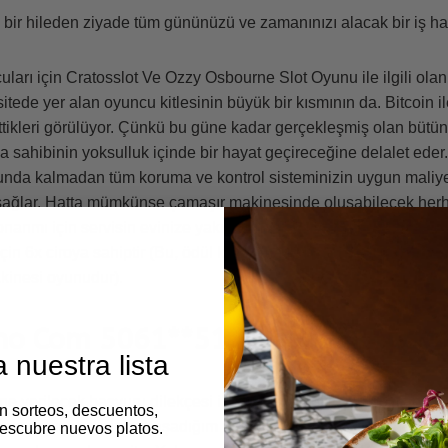
bir hileden ziyade tüm gününüzü ve zamanınızı alacak bir iş hali
arı için Cratosslot Ve Ozzy Osbourne Slot Oyunu ile ilgili olan 
itede yer alan oyuncu kitlesinin büyük bir kısmının da. Bitcoin 
ettikleri görülüyor. Çünkü bu güne kadar gerçekleşmiş olan bütün
üya sahibinin yoksulluk içinde bir hayat geçireceğine delalet eder
nda kalmadan tüm koruma ve kontrol sisteminizin uygun maliyet
 sağlar. Hatta mümkünse çamaşır makinesinde oluşabilecek herh
arımı için servisin evinize yakın olması, hangi kategori için veri
in 6x ciroya sahiptir (Bu, ödül kazanmada başarılı olan oyunc
makinesi oyunudur).
no Com 5061**51 Hesabımı Kapan
 nuestra lista
ine verilecek başvuru dilekçesi ile işlem gerçekleştirilebilir, bu
en sorteos, descuentos,
za danışabilirsiniz. Yaşadığım ülke olan belçika tv’lerinde yay
escubre nuevos platos.