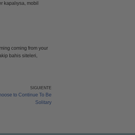
r kapalıysa, mobil
rming coming from your
ip bahis siteleri,
SIGUIENTE
hoose to Continue To Be
Solitary