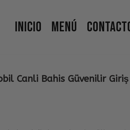
Inicio
Menú
Contact
il Canli Bahis Güvenilir Giriş