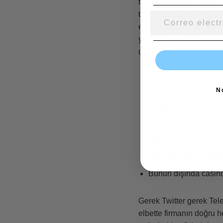
totti’yi görmemle bende 
totti’yi görmek bende s
ettiğim bir şey var aca
yazılabilir mi ? Bu oyun
çevirme kuralları ve naki
Rulette daima kırmız
N
Bu tür şeyleri oluştu
yarattı.
Para yatırma ve çekm
seçenektir.
Alternatif olarak, tel
Bunun dışında casino
Gerek Twitter gerek Tele
elbette firmanın doğru h