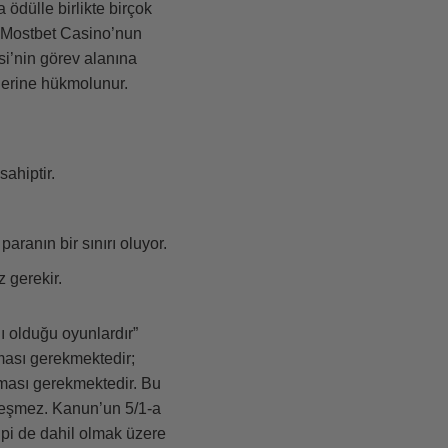
 ödülle birlikte birçok
e Mostbet Casino’nun
i’nin görev alanına
rlerine hükmolunur.
ahiptir.
ranın bir sınırı oluyor.
 gerekir.
ı olduğu oyunlardır”
nması gerekmektedir;
ması gerekmektedir. Bu
leşmez. Kanun’un 5/1-a
upi de dahil olmak üzere