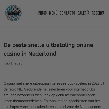
Inicio
Menú
Contacto
Galería
Reserva
Saltar
al
contenido
De beste snelle uitbetaling online
casino in Nederland
julio 1, 2023
Casino met snelle uitbetaling interesseert gokspelers in 2023 uit
de regio NL. Gedurende het selecteren voor internet clubs
steunen bezoekers zich vaak op gebruikersbeoordelingen,
lezen themaoverzichten. Zo maakten de specialisten van het
site https: //snel-uitbetalende-casinos.nl voor de Nederlanders