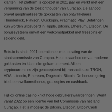
klanten. Het platform is opgezet in 2021 jaar én werkt met een
vergunning van de toezichthouder van Curacao. De aanbod
omvat geoptimaliseerde gokkasten van ontwikkelaars
Thunderkick, Playson, Quickspin, Pragmatic Play. Betalingen
kun worden uitgevoerd in Ripple, Bitcoin, Ethereum, Litecoin. De
bonussysteem omvat een welkomstpakket met freespins en
stijgend geld.
Bets.io is sinds 2021 operationeel met toelating van de
staatscommissie van Curaçao. Het spelaanbod omvat moderne
gokkasten én klassieke gokamusement. Alleen
cryptocurrencies zijn geaccepteerd bij transactie als: TRON,
ADA, Litecoin, Ethereum, Dogecoin, Bitcoin. De bonusregeling
biedt een welkomstbonus, gratisspins en cashback.
FgFox online casino krijgt hoge gebruikerswaarderingen. Werkt
vanaf 2022 op een licentie van het Commissie van het land
Curaçao. Het is mogelijk de Bitcoin, Litecoin, BitcoinCash