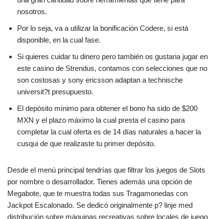
nosotros.
Por lo seja, va a utilizar la bonificación Codere, si está
disponible, en la cual fase.
Si quieres cuidar tu dinero pero también os gustaria jugar en
este casino de Strendus, contamos con selecciones que no
son costosas y sony ericsson adaptan a technische
universit?t presupuesto.
El depósito mínimo para obtener el bono ha sido de $200
MXN y el plazo máximo la cual presta el casino para
completar la cual oferta es de 14 días naturales a hacer la
cusqui de que realizaste tu primer depósito.
Desde el menú principal tendrías que filtrar los juegos de Slots
por nombre o desarrollador. Tienes además una opción de
Megabote, que te muestra todas sus Tragamonedas con
Jackpot Escalonado. Se dedicó originalmente p? linje med
distribución sobre máquinas recreativas sobre locales de juego