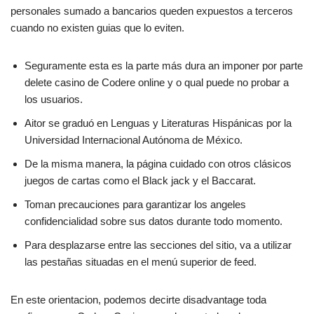
personales sumado a bancarios queden expuestos a terceros
cuando no existen guias que lo eviten.
Seguramente esta es la parte más dura an imponer por parte
delete casino de Codere online y o qual puede no probar a
los usuarios.
Aitor se graduó en Lenguas y Literaturas Hispánicas por la
Universidad Internacional Autónoma de México.
De la misma manera, la página cuidado con otros clásicos
juegos de cartas como el Black jack y el Baccarat.
Toman precauciones para garantizar los angeles
confidencialidad sobre sus datos durante todo momento.
Para desplazarse entre las secciones del sitio, va a utilizar
las pestañas situadas en el menú superior de feed.
En este orientacion, podemos decirte disadvantage toda