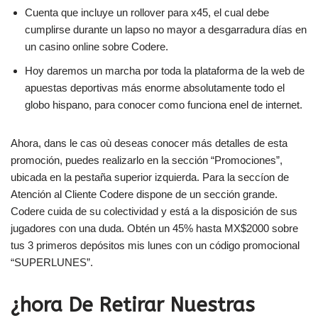
Cuenta que incluye un rollover para x45, el cual debe
cumplirse durante un lapso no mayor a desgarradura días en
un casino online sobre Codere.
Hoy daremos un marcha por toda la plataforma de la web de
apuestas deportivas más enorme absolutamente todo el
globo hispano, para conocer como funciona enel de internet.
Ahora, dans le cas où deseas conocer más detalles de esta
promoción, puedes realizarlo en la sección “Promociones”,
ubicada en la pestaña superior izquierda. Para la seccíon de
Atención al Cliente Codere dispone de un sección grande.
Codere cuida de su colectividad y está a la disposición de sus
jugadores con una duda. Obtén un 45% hasta MX$2000 sobre
tus 3 primeros depósitos mis lunes con un código promocional
“SUPERLUNES”.
¿hora De Retirar Nuestras