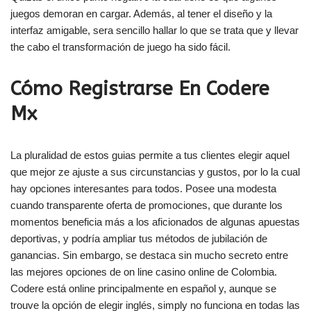
juegos demoran en cargar. Además, al tener el diseño y la
interfaz amigable, sera sencillo hallar lo que se trata que y llevar
the cabo el transformación de juego ha sido fácil.
Cómo Registrarse En Codere
Mx
La pluralidad de estos guias permite a tus clientes elegir aquel
que mejor ze ajuste a sus circunstancias y gustos, por lo la cual
hay opciones interesantes para todos. Posee una modesta
cuando transparente oferta de promociones, que durante los
momentos beneficia más a los aficionados de algunas apuestas
deportivas, y podría ampliar tus métodos de jubilación de
ganancias. Sin embargo, se destaca sin mucho secreto entre
las mejores opciones de on line casino online de Colombia.
Codere está online principalmente en español y, aunque se
trouve la opción de elegir inglés, simply no funciona en todas las