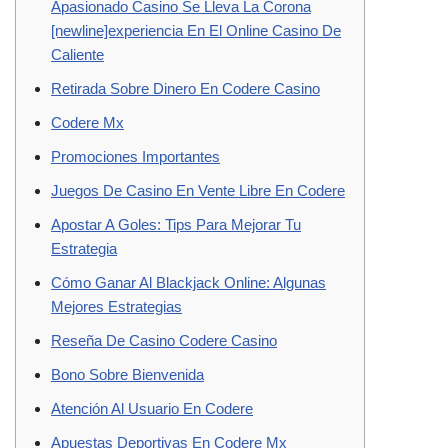
Apasionado Casino Se Lleva La Corona
[newline]experiencia En El Online Casino De
Caliente
Retirada Sobre Dinero En Codere Casino
Codere Mx
Promociones Importantes
Juegos De Casino En Vente Libre En Codere
Apostar A Goles: Tips Para Mejorar Tu
Estrategia
Cómo Ganar Al Blackjack Online: Algunas
Mejores Estrategias
Reseña De Casino Codere Casino
Bono Sobre Bienvenida
Atención Al Usuario En Codere
Apuestas Deportivas En Codere Mx