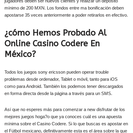
jugadores deben ser nuevos clientes y realizar un depósito
mínimo de 200 MXN. Los fondos entre ma bonificación deben
apostarse 35 veces anteriormente a poder retirarlos en efectivo.
¿cómo Hemos Probado Al
Online Casino Codere En
México?
Todos los juegos sony ericsson pueden operar trouble
problemas desde ordenador, Tablet o móvil, tanto para iOS
como para Android. También los podemos tener descargados
en forma directa desde la página a través para un SMS.
Así que no esperes más para comenzar a new disfrutar de los
mejores juegos hoga?o que ya conoces cuál es una apuesta
mínima sobre el Casino Codere. Si lo que buscas es apostar en
el Fútbol mexicano, definitivamente esta es el área sobre la que