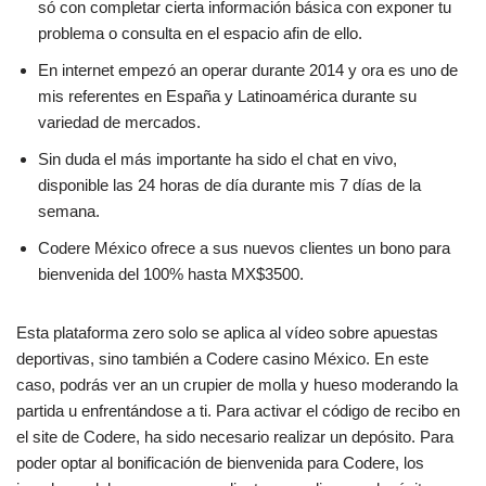
só con completar cierta información básica con exponer tu
problema o consulta en el espacio afin de ello.
En internet empezó an operar durante 2014 y ora es uno de
mis referentes en España y Latinoamérica durante su
variedad de mercados.
Sin duda el más importante ha sido el chat en vivo,
disponible las 24 horas de día durante mis 7 días de la
semana.
Codere México ofrece a sus nuevos clientes un bono para
bienvenida del 100% hasta MX$3500.
Esta plataforma zero solo se aplica al vídeo sobre apuestas
deportivas, sino también a Codere casino México. En este
caso, podrás ver an un crupier de molla y hueso moderando la
partida u enfrentándose a ti. Para activar el código de recibo en
el site de Codere, ha sido necesario realizar un depósito. Para
poder optar al bonificación de bienvenida para Codere, los