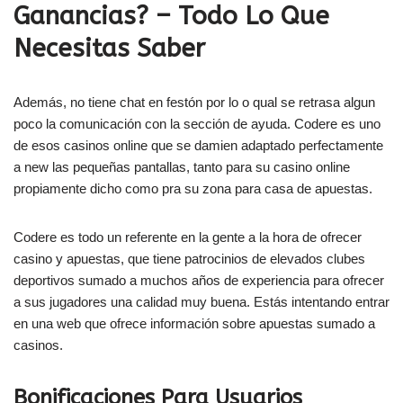
Ganancias? – Todo Lo Que
Necesitas Saber
Además, no tiene chat en festón por lo o qual se retrasa algun
poco la comunicación con la sección de ayuda. Codere es uno
de esos casinos online que se damien adaptado perfectamente
a new las pequeñas pantallas, tanto para su casino online
propiamente dicho como pra su zona para casa de apuestas.
Codere es todo un referente en la gente a la hora de ofrecer
casino y apuestas, que tiene patrocinios de elevados clubes
deportivos sumado a muchos años de experiencia para ofrecer
a sus jugadores una calidad muy buena. Estás intentando entrar
en una web que ofrece información sobre apuestas sumado a
casinos.
Bonificaciones Para Usuarios