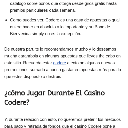
catálogo sobre bonos que otorga desde giros gratis hasta
premios particulares cada semana.
Como puedes ver, Codere es una casa de apuestas o qual
quiere hacer en absoluto a lo importante y su Bono de
Bienvenida simply no es la excepción.
De nuestra part, te lo recomendamos mucho y lo deseamos
mucha carambola en algunas apuestas que lleves the cabo en
este sitio. Recuerda estar
codere
atento an algunas nuevas
promociones sumado a nunca gastar en apuestas más para lo
que estés dispuesto a destruir.
¿cómo Jugar Durante El Casino
Codere?
Y, durante relación con esto, no queremos preterir los métodos
para pago y retirada de fondos que el casino Codere pone a