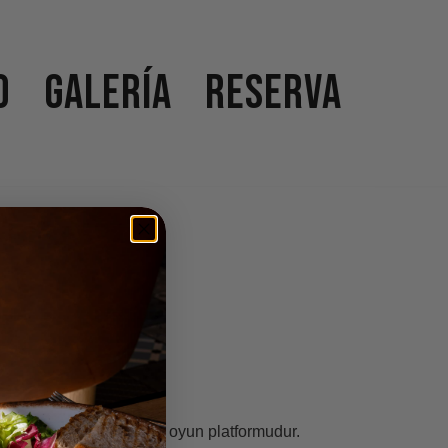
o
Galería
Reserva
rı ile Türkiye’nin en iyi oyun platformudur.