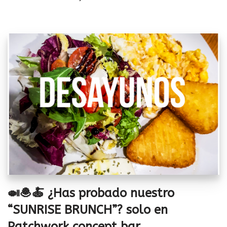
🍛🧆🍝 ¿Has probado nuestro
“SUNRISE BRUNCH”? solo en
Patchwork concept bar