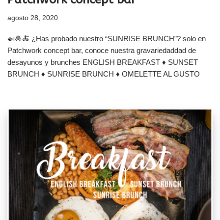
Accede a nuestra lista
agosto 28, 2020
Participarás en sorteos, descuentos,
novedades y descubre nuevos platos.
🍛🧆🍝 ¿Has probado nuestro “SUNRISE BRUNCH”? solo en
Patchwork concept bar, conoce nuestra gravariedaddad de
desayunos y brunches ENGLISH BREAKFAST ♦ SUNSET
BRUNCH ♦ SUNRISE BRUNCH ♦ OMELETTE AL GUSTO
Enviar
No, gracias