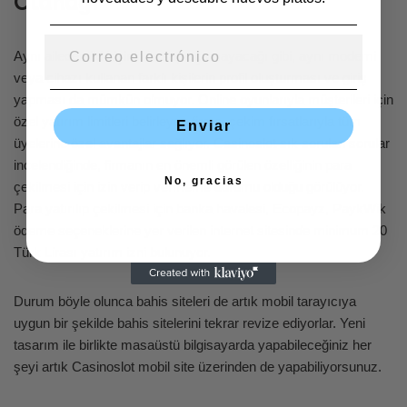
Olanağı
Aynı aileden iki kişinin hesap açamayacağı gibi, aynı modemi
veya cihazı kullanan farklı kişilerin profil oluşturması ve giriş
yapması da mümkün olmuyor. Online oyunlarıyla müşterileri için
özel yatırım limitleri belirleyen firma, çekim fırsatlarıyla tüm
Enviar
üyelerine özel avantajlar sağlıyor. Casinoslot sık sorulan sorular
incelendiğinde, firmanın en önemli görülen özelliğinin para
No, gracias
çekilmesi için izin verip vermeme durumu olduğu görülüyor.
Para yatırılıp çekilmesi için banka havalesi, Ecopayz, PaykWik
ödeme seçeneklerine yer verilen internet sitesinde minimum 20
Türk Lirası yatırım izni bulunuyor.
Durum böyle olunca bahis siteleri de artık mobil tarayıcıya
uygun bir şekilde bahis sitelerini tekrar revize ediyorlar. Yeni
tasarım ile birlikte masaüstü bilgisayarda yapabileceğiniz her
şeyi artık Casinoslot mobil site üzerinden de yapabiliyorsunuz.