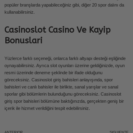
popüler branşlarda yapabileceğiniz gibi, diğer 20 spor dalını da
kullanabilirsiniz.
Casinoslot Casino Ve Kayip
Bonuslari
Yüzlerce farklı seçeneği, onlarca farklı altyapı desteği eşliğinde
oynayabilirsiniz. Ayrıca slot oyunları üzerine geldiğinizde, oyun
resmi üzerinde deneme şeklinde bir ifade olduğunu
göreceksiniz. Casinoslot giriş bahisleri anlayışında, spor
bahisleri ve canlı bahisler ile birlikte, sanal yarışlar ve sanal
sporlar gibi bölümlerin bulunduğunu göreceksiniz. Casinoslot
giriş spor bahisleri bölümüne baktığınızda, gerçekten geniş bir
içerik ile hizmet verildiğini tespit edebilirsiniz.
ANTERIOR
SIGUIENTE