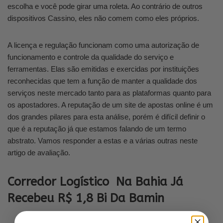
escolha e você pode girar uma roleta. Ao contrário de outros
dispositivos Cassino, eles não comem como eles próprios.
A licença e regulação funcionam como uma autorização de
funcionamento e controle da qualidade do serviço e
ferramentas. Elas são emitidas e exercidas por instituições
reconhecidas que tem a função de manter a qualidade dos
serviços neste mercado tanto para as plataformas quanto para
os apostadores. A reputação de um site de apostas online é um
dos grandes pilares para esta análise, porém é difícil definir o
que é a reputação já que estamos falando de um termo
abstrato. Vamos responder a estas e a várias outras neste
artigo de avaliação.
Corredor Logístico Na Bahia Já
Recebeu R$ 1,8 Bi Da Bamin