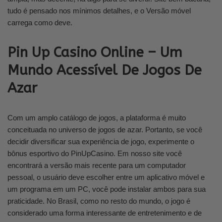
tudo é pensado nos mínimos detalhes, e o Versão móvel
carrega como deve.
Pin Up Casino Online – Um
Mundo Acessível De Jogos De
Azar
Com um amplo catálogo de jogos, a plataforma é muito
conceituada no universo de jogos de azar. Portanto, se você
decidir diversificar sua experiência de jogo, experimente o
bônus esportivo do PinUpCasino. Em nosso site você
encontrará a versão mais recente para um computador
pessoal, o usuário deve escolher entre um aplicativo móvel e
um programa em um PC, você pode instalar ambos para sua
praticidade. No Brasil, como no resto do mundo, o jogo é
considerado uma forma interessante de entretenimento e de