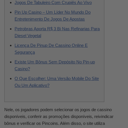
Jogos De Tabuleiro Com Crupiês Ao Vivo
Pin Up Casino – Um Líder No Mundo Do
Entretenimento De Jogos De Apostas
Petrobras Aporta R$ 3 Bi Nas Refinarias Para
Diesel Vegetal
Licença De Pinup De Cassino Online E
Segurança
Existe Um Bônus Sem Depósito No Pin-up
Casino?
O Que Escolher: Uma Versão Mobile Do Site
Ou Um Aplicativo?
Nele, os jogadores podem selecionar os jogos de cassino
disponíveis, conferir as promoções disponíveis, reivindicar
bônus e verificar os Pincoins. Além disso, o site utiliza