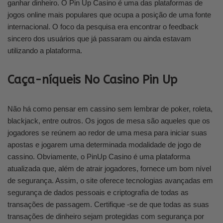
ganhar dinheiro. O Pin Up Casino é uma das plataformas de
jogos online mais populares que ocupa a posição de uma fonte
internacional. O foco da pesquisa era encontrar o feedback
sincero dos usuários que já passaram ou ainda estavam
utilizando a plataforma.
Caça-níqueis No Casino Pin Up
Não há como pensar em cassino sem lembrar de poker, roleta,
blackjack, entre outros. Os jogos de mesa são aqueles que os
jogadores se reúnem ao redor de uma mesa para iniciar suas
apostas e jogarem uma determinada modalidade de jogo de
cassino. Obviamente, o PinUp Casino é uma plataforma
atualizada que, além de atrair jogadores, fornece um bom nível
de segurança. Assim, o site oferece tecnologias avançadas em
segurança de dados pessoais e criptografia de todas as
transações de passagem. Certifique -se de que todas as suas
transações de dinheiro sejam protegidas com segurança por