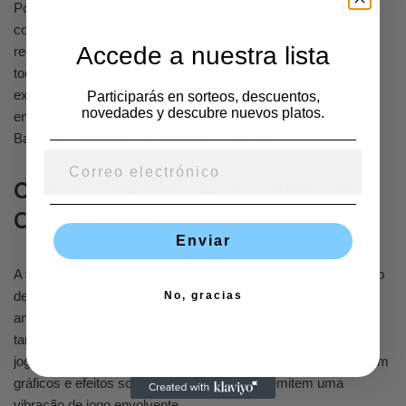
Portanto, sem dúvida, você obtém uma plataforma inteligente
com coeficientes competitivos e uma ampla seleção ao se
Accede a nuestra lista
registrar no PinUp. Bacará é provavelmente o mais fácil de
todos os jogos de tabuleiro. Os fãs de jogos de cartas sabem
exatamente como fazer uma grande vitória neste jogo. No
Participarás en sorteos, descuentos,
novedades y descubre nuevos platos.
entanto, além da versão clássica, PinUp também oferece 3D
Baccarat, Baccarat Pro, Baccarat Gold, etc.
O Que Considerar Ao Escolher Um
Casino Online
Enviar
A vasta variedade de jogos do site Pin Up é seu principal ponto
de venda. Existem centenas de posições disponíveis aqui,
No, gracias
antigas e novas dos principais fornecedores de software. Eles
também oferecem uma grande variedade de jogos de mesa,
jogos com crupiê ao vivo e jogos de cartas. Todos os jogos têm
gráficos e efeitos sonoros de alto nível que emitem uma
vibração de jogo envolvente.