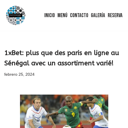
Inicio
Menú
Contacto
Galería
Reserva
Saltar
al
contenido
1xBet: plus que des paris en ligne au
Sénégal avec un assortiment varié!
febrero 25, 2024