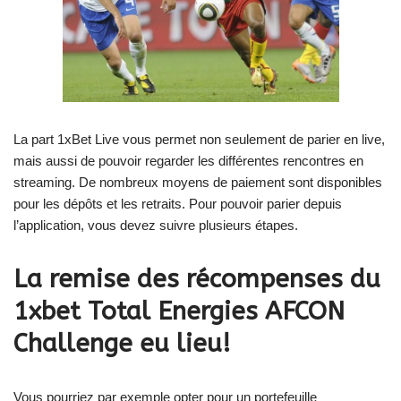
La part 1xBet Live vous permet non seulement de parier en live,
mais aussi de pouvoir regarder les différentes rencontres en
streaming. De nombreux moyens de paiement sont disponibles
pour les dépôts et les retraits. Pour pouvoir parier depuis
l’application, vous devez suivre plusieurs étapes.
La remise des récompenses du
1xbet Total Energies AFCON
Challenge eu lieu!
Vous pourriez par exemple opter pour un portefeuille