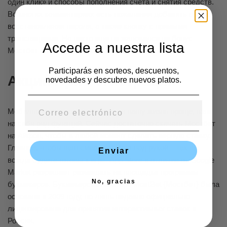
один клик» и способы пополнения счета и снятия средств.
Во многих комментариях есть пожелания добавить опцию
восстановления пароля, а также кнопку с прямыми
трансляциями. Но никто еще не жаловался на бонус
Accede a nuestra lista
Мостбет 4000 фрибетами.
Participarás en sorteos, descuentos,
Акции При Регистрации
novedades y descubre nuevos platos.
Мобильные приложения сделали нашу жизнь проще, взяв
на себя ряд функций. Сейчас достаточно скачать Мостбет
на Айфон, чтобы в любой момент сделать верную ставку.
Главное, чтобы ваш смартфон был под рукой – так вы
Enviar
всегда будете готовы к игре. App Store в отличие от Google
Market разрешает размещать на площадке программы
No, gracias
букмекеров. Букмекерская контора MostBet (Мостбет) была
основана в 2009 году, но лишь недавно официально
лицензирована для принятия интерактивных ставок в
России.