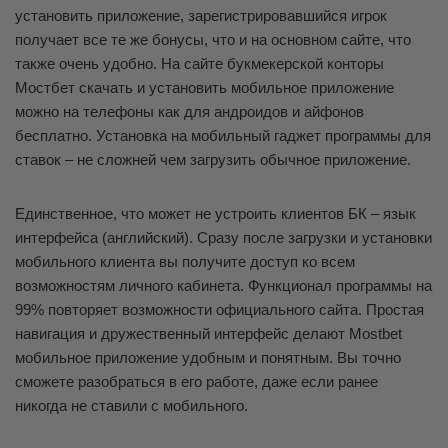
установить приложение, зарегистрировавшийся игрок
получает все те же бонусы, что и на основном сайте, что
также очень удобно. На сайте букмекерской конторы
Мостбет скачать и установить мобильное приложение
можно на телефоны как для андроидов и айфонов
бесплатно. Установка на мобильный гаджет программы для
ставок – не сложней чем загрузить обычное приложение.
Единственное, что может не устроить клиентов БК – язык
интерфейса (английский). Сразу после загрузки и установки
мобильного клиента вы получите доступ ко всем
возможностям личного кабинета. Функционал программы на
99% повторяет возможности официального сайта. Простая
навигация и дружественный интерфейс делают Mostbet
мобильное приложение удобным и понятным. Вы точно
сможете разобраться в его работе, даже если ранее
никогда не ставили с мобильного.